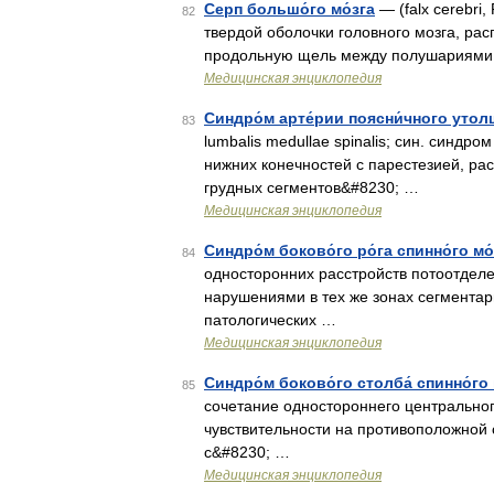
Серп большо́го мо́зга
— (falx cerebri
82
твердой оболочки головного мозга, ра
продольную щель между полушариями
Медицинская энциклопедия
Синдро́м арте́рии поясни́чного утолщ
83
lumbalis medullae spinalis; син. синд
нижних конечностей с парестезией, рас
грудных сегментов&#8230; …
Медицинская энциклопедия
Синдро́м боково́го ро́га спинно́го мо
84
односторонних расстройств потоотдел
нарушениями в тех же зонах сегмента
патологических …
Медицинская энциклопедия
Синдро́м боково́го столба́ спинно́го 
85
сочетание одностороннего центрально
чувствительности на противоположной 
с&#8230; …
Медицинская энциклопедия