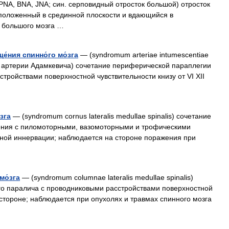
, PNA, BNA, JNA; син. серповидный отросток большой) отросток
сположенный в срединной плоскости и вдающийся в
 большого мозга …
е́ния спинно́го мо́зга
— (syndromum arteriae intumescentiae
ром артерии Адамкевича) сочетание периферической параплегии
стройствами поверхностной чувствительности книзу от VI XII
́зга
— (syndromum cornus lateralis medullae spinalis) сочетание
ения с пиломоторными, вазомоторными и трофическими
рной иннервации; наблюдается на стороне поражения при
мо́зга
— (syndromum columnae lateralis medullae spinalis)
го паралича с проводниковыми расстройствами поверхностной
стороне; наблюдается при опухолях и травмах спинного мозга