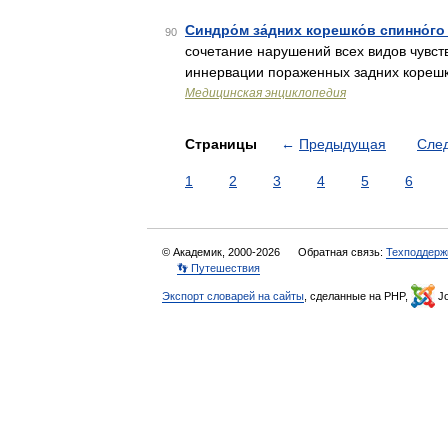
Синдро́м за́дних корешко́в спинно́го 
90
сочетание нарушений всех видов чувст
иннервации пораженных задних корешк
Медицинская энциклопедия
Страницы
←
Предыдущая
Сле
1
2
3
4
5
6
© Академик, 2000-2026
Обратная связь:
Техподдерж
👣 Путешествия
Экспорт словарей на сайты
, сделанные на PHP,
Jo