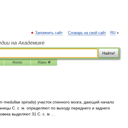
Запомнить сайт
Словарь на свой сайт
RU
едии на Академике
Найти!
Книги
Игры ⚽
medullae spinalis) участок спинного мозга, дающий начало
аницы С. с. м. определяют по выходу переднего и заднего
ловека выделяют 31 С. с. м …