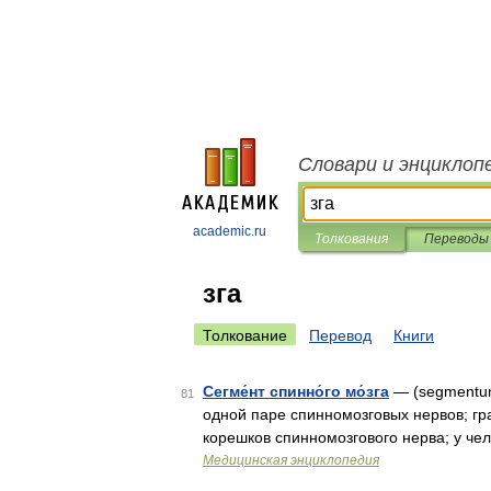
Словари и энциклоп
academic.ru
Толкования
Переводы
зга
Толкование
Перевод
Книги
Сегме́нт спинно́го мо́зга
— (segmentum 
81
одной паре спинномозговых нервов; гр
корешков спинномозгового нерва; у че
Медицинская энциклопедия