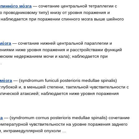
пинно́го мо́зга
— сочетание центральной тетраплегии с
по проводниковому типу) книзу от уровня поражения и
 наблюдается при поражении спинного мозга выше шейного
мо́зга
— сочетание нижней центральной параплегии и
ениями ниже уровня поражения и расстройствами функций
ческим недержанием мочи и кала); наблюдается при
…
мо́зга
— (syndromum funiculi posterioris medullae spinalis)
лубокой и, в меньшей степени, тактильной чувствительности с
атической атаксией; наблюдается ниже уровня поражения
га
— (syndromum cornus posterioris medullae spinalis) сочетание
емпературной чувствительности на уровне поражения заднего
и, интрамедуллярной опухоли …