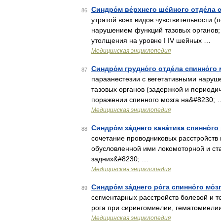
Синдро́м ве́рхнего ше́йного отде́ла с
86
утратой всех видов чувствительности (
нарушением функций тазовых органов;
утолщения на уровне I IV шейных …
Медицинская энциклопедия
Синдро́м грудно́го отде́ла спинно́го 
87
параанестезии с вегетативными наруш
тазовых органов (задержкой и периоди
поражении спинного мозга на&#8230; 
Медицинская энциклопедия
Синдро́м за́днего кана́тика спинно́го 
88
сочетание проводниковых расстройств г
обусловленной ими локомоторной и ст
задних&#8230; …
Медицинская энциклопедия
Синдро́м за́днего ро́га спинно́го мо́з
89
сегментарных расстройств болевой и т
рога при сирингомиелии, гематомиели
Медицинская энциклопедия