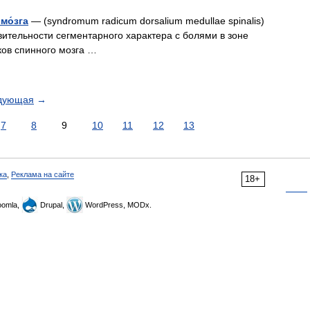
мо́зга
— (syndromum radicum dorsalium medullae spinalis)
вительности сегментарного характера с болями в зоне
ов спинного мозга …
дующая
→
7
8
9
10
11
12
13
ка
,
Реклама на сайте
18+
omla,
Drupal,
WordPress, MODx.